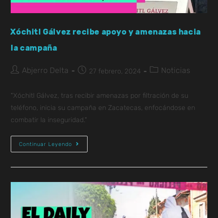
Xóchitl Gálvez recibe apoyo y amenazas hacia
la campaña
Abjerro Delta
Noticias
27 febrero, 2024
"Xóchitl Gálvez, tras recibir amenazas por filtración de su
teléfono, inicia su campaña en Zacatecas, enfocándose en
combatir la inseguridad."
Continuar Leyendo