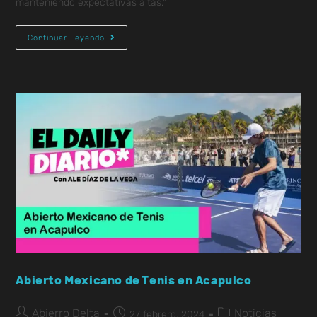
manteniendo expectativas altas."
Continuar Leyendo
Abierto Mexicano de Tenis en Acapulco
Abjerro Delta
Noticias
27 febrero, 2024