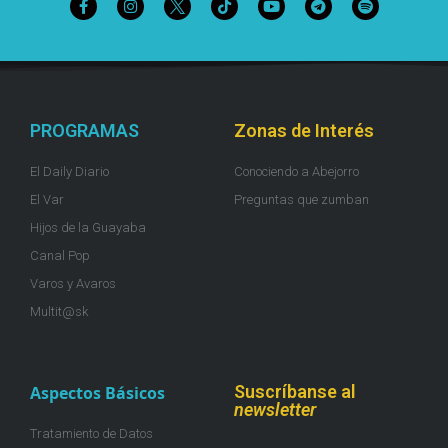
PROGRAMAS
Zonas de Interés
El Daily Diario
Conociendo a Abejorro
El Var
Preguntas que zumban
Hijos de la Guayaba
Canal Pop
Varos y Avaros
Multit@sk
Suscríbanse al
Aspectos Básicos
newsletter
Tratamiento de Datos