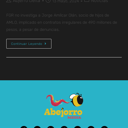
Abjerro Delta
Noticias
13 mayo, 2024
FGR no investiga a Jorge Amílcar Olán, socio de hijos de
AMLO, implicado en contratos irregulares de 490 millones de
pesos, a pesar de denuncias.
Continuar Leyendo