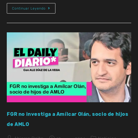
Continuar Leyendo
FGR no investiga a Amílcar Olán, socio de hijos
de AMLO