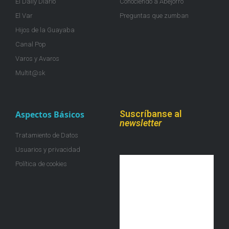
El Daily Diario
Conociendo a Abejorro
El Var
Preguntas que zumban
Hijos de la Guayaba
Canal Pop
Varos y Avaros
Multit@sk
Suscríbanse al
Aspectos Básicos
newsletter
Tratamiento de Datos
Usuarios y privacidad
Política de cookies