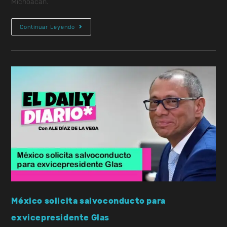
Michoacán.
Continuar Leyendo
México solicita salvoconducto para
exvicepresidente Glas