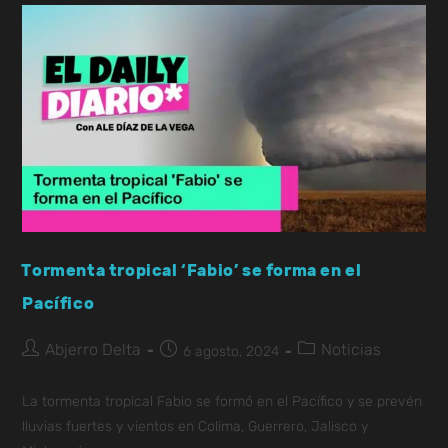
Tormenta tropical ‘Fabio’ se forma en el
Pacífico
Abjerro Delta
Noticias
6 agosto, 2024
La tormenta tropical Fabio se formó en el Pacífico y se prevén
lluvias fuertes y vientos en Colima, Guerrero, Jalisco y