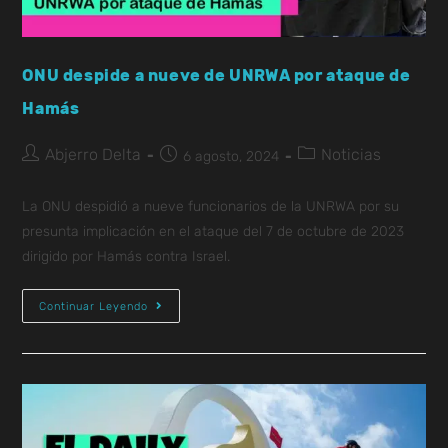
ONU despide a nueve de UNRWA por ataque de
Hamás
Abjerro Delta
Noticias
6 agosto, 2024
La ONU despidió a nueve funcionarios de la UNRWA por su
presunta implicación en el ataque del 7 de octubre de 2023
dirigido por Hamás contra Israel.
Continuar Leyendo