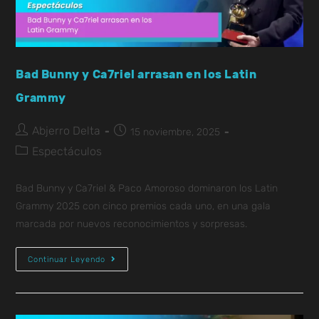
Bad Bunny y Ca7riel arrasan en los Latin
Grammy
Abjerro Delta
15 noviembre, 2025
Espectáculos
Bad Bunny y Ca7riel & Paco Amoroso dominaron los Latin
Grammy 2025 con cinco premios cada uno, en una gala
marcada por nuevos reconocimientos y sorpresas.
Continuar Leyendo