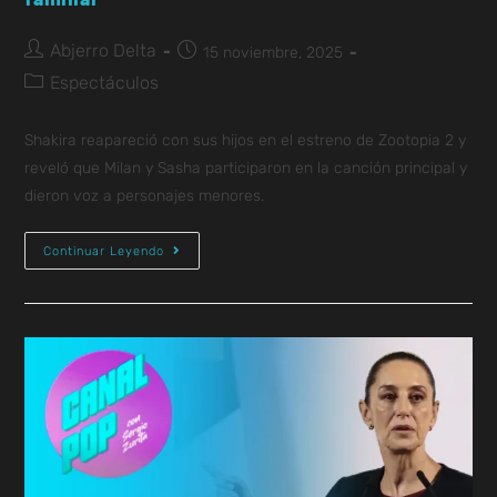
Abjerro Delta
15 noviembre, 2025
Espectáculos
Shakira reapareció con sus hijos en el estreno de Zootopia 2 y
reveló que Milan y Sasha participaron en la canción principal y
dieron voz a personajes menores.
Continuar Leyendo