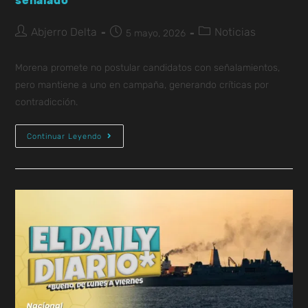
señalado
Abjerro Delta
Noticias
5 mayo, 2026
Morena promete no postular candidatos con señalamientos,
pero mantiene a uno en campaña, generando críticas por
contradicción.
Continuar Leyendo