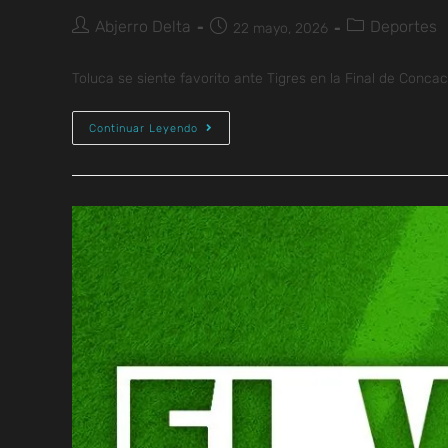
Abjerro Delta
Deportes
22 mayo, 2026
Toluca se siente favorito ante Tigres en la Final de Concac
Continuar Leyendo