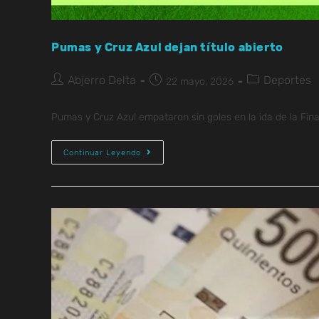
Pumas y Cruz Azul dejan título abierto
Abjerro Delta
Deportes
22 mayo, 2026
Pumas y Cruz Azul empataron sin goles en la ida de la Final,
Continuar Leyendo