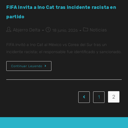
FIFA invita a Ino Cat tras incidente racista en
partido
Abjerro Delta
Noticias
18 junio, 2026
FIFA invitó a Ino Cat al México vs Corea del Sur tras un
incidente racista; el responsable fue identificado y sancionado.
Continuar Leyendo
2
1