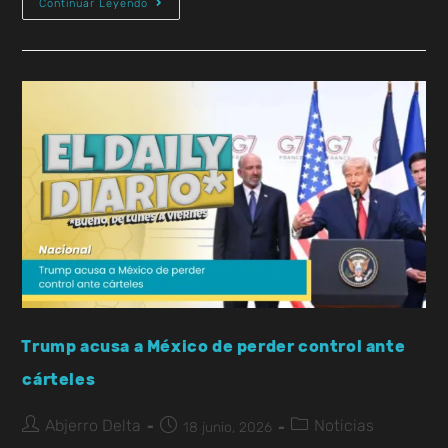
Continuar Leyendo
Trump acusa a México de perder control ante
cárteles
Abjerro Delta
Noticias
18 junio, 2026