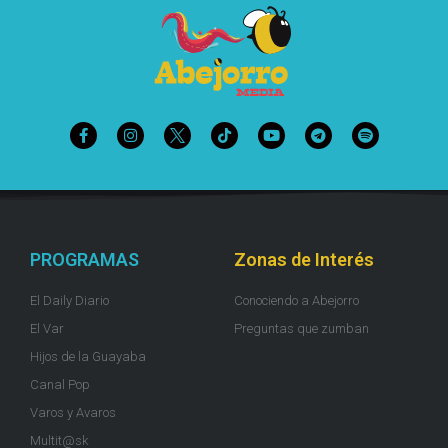
PROGRAMAS
Zonas de Interés
El Daily Diario
Conociendo a Abejorro
El Var
Preguntas que zumban
Hijos de la Guayaba
Canal Pop
Varos y Avaros
Multit@sk