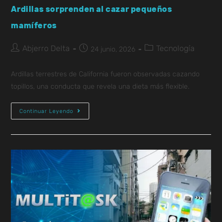
Ardillas sorprenden al cazar pequeños
mamíferos
Abjerro Delta
Tecnología
24 junio, 2026
Ardillas terrestres de California fueron observadas cazando
topillos, una conducta que revela una dieta más flexible.
Continuar Leyendo