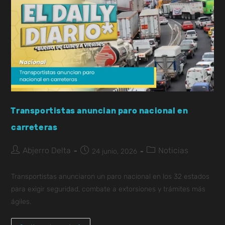
Transportistas anuncian paro nacional en
carreteras
Abjerro Delta
Noticias
24 junio, 2026
Transportistas anunciaron un paro nacional en los 32 estados
para exigir seguridad, combate a extorsiones y trámites más
ágiles.