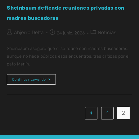
Sheinbaum defiende reuniones privadas con
madres buscadoras
Abjerro Delta
Noticias
24 junio, 2026
Sheinbaum aseguró que sí se reúne con madres buscadoras,
aunque no hace públicos esos encuentros, tras críticas por el
pato Merlín.
Continuar Leyendo
2
1