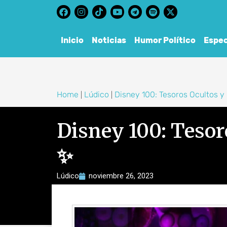
content
Inicio
Noticias
Humor Político
Espec
Home
Lúdico
Disney 100: Tesoros Ocultos 
|
|
Disney 100: Teso
✨
Lúdico
noviembre 26, 2023