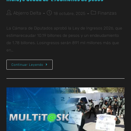
Abjerro Delta
Finanzas
18 octubre, 2025
La Cámara de Diputados aprobó la Ley de Ingresos 2026, que
estimarecaudar 10.19 billones de pesos y un endeudamiento
de 1.78 billones. Losingresos serán 891 mil millones más que
en…
Continuar Leyendo