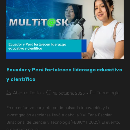
Ecuador y Perú fortalecen liderazgo educativo
y científico
Abjerro Delta
Tecnología
18 octubre, 2025
En un esfuerzo conjunto por impulsar la innovación y la
investigación escolar,se llevó a cabo la XXI Feria Escolar
Binacional de Ciencia y Tecnología(FEBICYT 2025). El evento,
organizado por el…