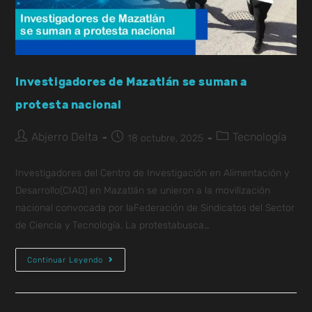
Investigadores de Mazatlán se suman a
protesta nacional
Abjerro Delta
Tecnología
18 octubre, 2025
Investigadores del Centro de Investigación en Alimentación y
Desarrollo(CIAD) en Mazatlán se unieron a la movilización
nacional convocada por laFederación de Sindicatos del Sector
de Ciencia y Tecnología. La protestabusca…
Continuar Leyendo