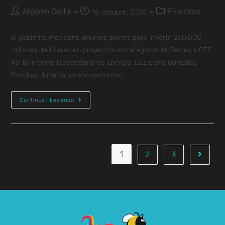
Abjerro Delta
Finanzas
18 octubre, 2025
El gobierno mexicano anunció planes para invertir 250,000
millones dedólares en proyectos estratégicos de Pemex y CFE.
Así lo informó lasecretaria de Energía, Luz Elena González
Escobar, durante un encuentrocon…
Continuar Leyendo
1
2
3