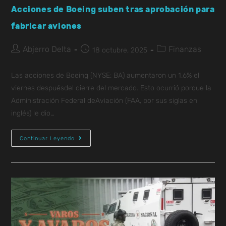
Acciones de Boeing suben tras aprobación para
fabricar aviones
Abjerro Delta
Finanzas
18 octubre, 2025
Las acciones de Boeing (NYSE: BA) aumentaron un 1.6% el
viernes despuésdel cierre del mercado. Esto ocurrió porque la
Administración Federal deAviación (FAA, por sus siglas en
inglés) le dio…
Continuar Leyendo