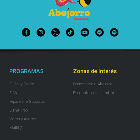
PROGRAMAS
Zonas de Interés
El Daily Diario
Conociendo a Abejorro
El Var
Preguntas que zumban
Hijos de la Guayaba
Canal Pop
Varos y Avaros
Multit@sk