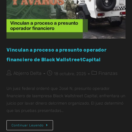
Vinculan a proceso a presunto operador
financiero de Black WallstreetCapital
Abjerro Delta
Finanzas
18 octubre, 2025
Un juez federal ordenó que José N, presunto operador
financiero de laempresa Black Wallstreet Capital, enfrentara un
juicio por lavar dinero delcrimen organizado. El juez determinó
que las pruebas presentadas…
Continuar Leyendo