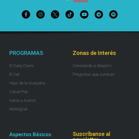
PROGRAMAS
Zonas de Interés
El Daily Diario
Conociendo a Abejorro
El Var
Preguntas que zumban
Hijos de la Guayaba
Canal Pop
Varos y Avaros
Multit@sk
Suscríbanse al
Aspectos Básicos