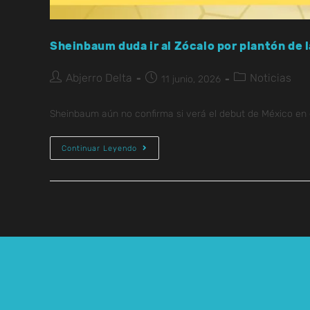
Sheinbaum duda ir al Zócalo por plantón de 
Abjerro Delta
Noticias
11 junio, 2026
Sheinbaum aún no confirma si verá el debut de México en e
Continuar Leyendo