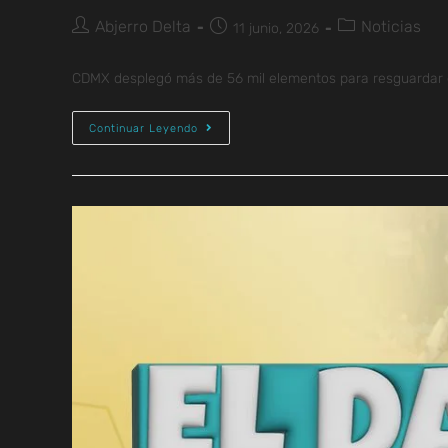
Abjerro Delta
Noticias
11 junio, 2026
CDMX desplegó más de 56 mil elementos para resguardar est
Continuar Leyendo