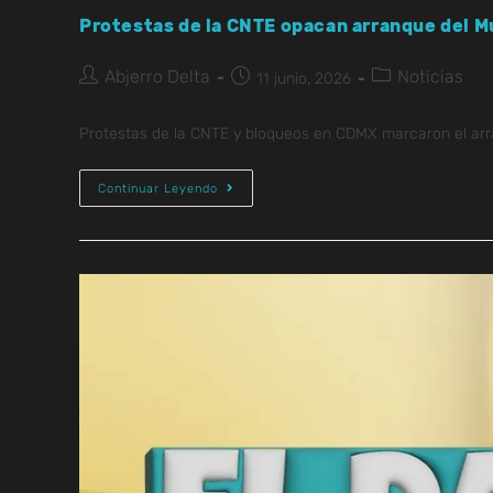
Protestas de la CNTE opacan arranque del 
Abjerro Delta
Noticias
11 junio, 2026
Protestas de la CNTE y bloqueos en CDMX marcaron el arra
Continuar Leyendo