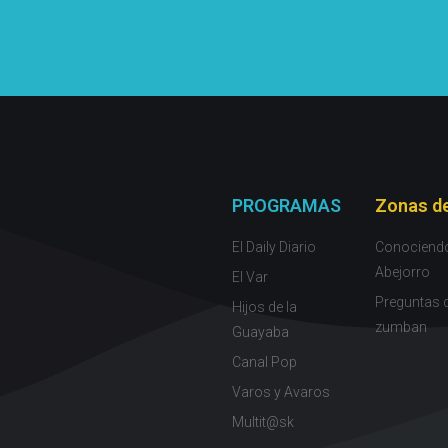
PROGRAMAS
Zonas de
El Daily Diario
Conociend
Abejorro
El Var
Preguntas 
Hijos de la
zumban
Guayaba
Canal Pop
Varos y Avaros
Multit@sk