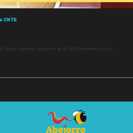
la CNTE
l Zócalo, mientras el plantón de la CNTE mantiene presión.