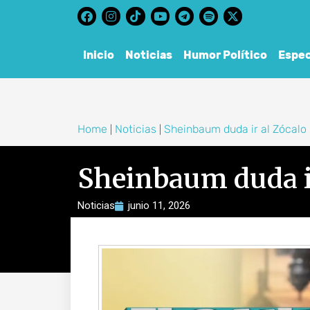
content
Inicio
Noticias
Humor Político
Espec
Home
Noticias
Sheinbaum duda ir al Zócalo 
|
|
Sheinbaum duda ir
Noticias
junio 11, 2026