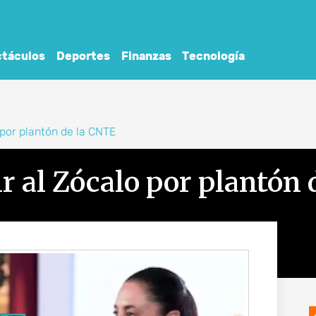
táculos
Deportes
Finanzas
Tecnología
por plantón de la CNTE
 al Zócalo por plantón 