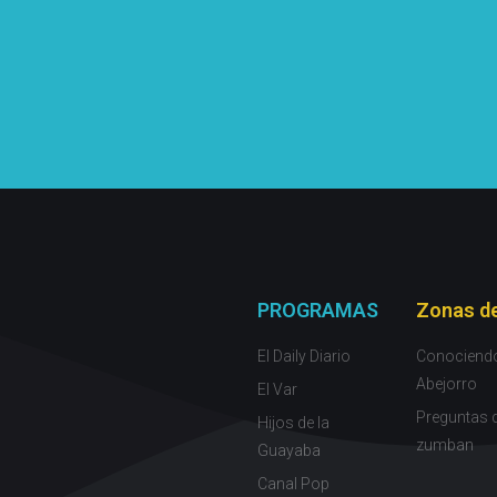
PROGRAMAS
Zonas de
El Daily Diario
Conociend
Abejorro
El Var
Preguntas 
Hijos de la
zumban
Guayaba
Canal Pop