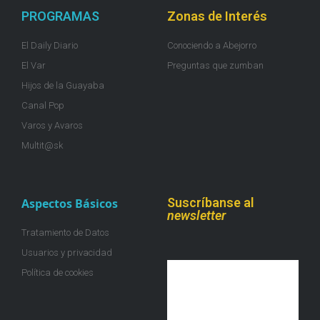
PROGRAMAS
Zonas de Interés
El Daily Diario
Conociendo a Abejorro
El Var
Preguntas que zumban
Hijos de la Guayaba
Canal Pop
Varos y Avaros
Multit@sk
Suscríbanse al
Aspectos Básicos
newsletter
Tratamiento de Datos
Usuarios y privacidad
Política de cookies