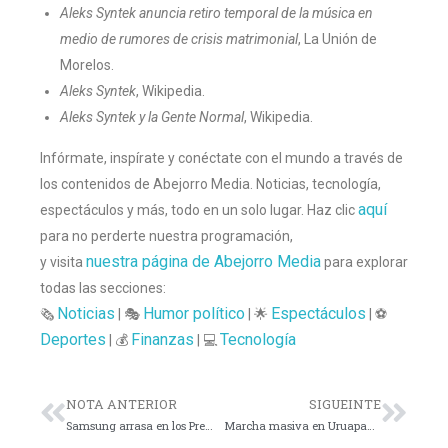
Aleks Syntek anuncia retiro temporal de la música en
medio de rumores de crisis matrimonial
, La Unión de
Morelos.
Aleks Syntek
, Wikipedia.
Aleks Syntek y la Gente Normal
, Wikipedia.
Infórmate, inspírate y conéctate con el mundo a través de
los contenidos de Abejorro Media. Noticias, tecnología,
aquí
espectáculos y más, todo en un solo lugar. Haz clic
para no perderte nuestra programación,
nuestra página de Abejorro Media
y visita
para explorar
todas las secciones:
Noticias
Humor político
Espectáculos
🗞️
| 🎭
| 🌟
| ⚽
Deportes
Finanzas
Tecnología
| 💰
| 💻
NOTA ANTERIOR
SIGUEINTE
Samsung arrasa en los Premios a la Innovación CES 2026
Marcha masiva en Uruapan exige justicia y seguridad