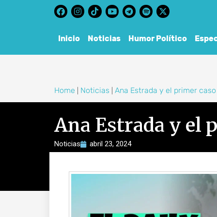
content
Inicio
Noticias
Humor Político
Espec
Home
Noticias
Ana Estrada y el primer caso
|
|
Ana Estrada y el 
Noticias
abril 23, 2024