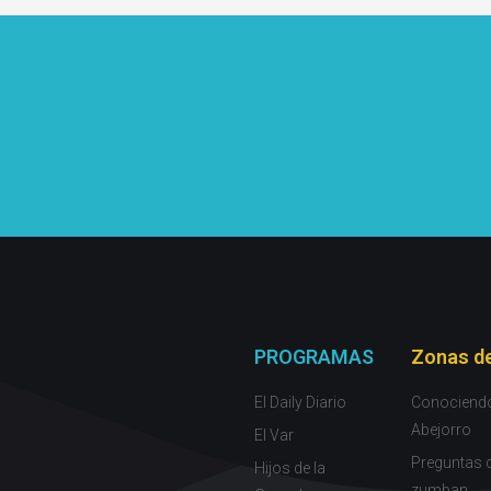
PROGRAMAS
Zonas de
El Daily Diario
Conociend
Abejorro
El Var
Preguntas 
Hijos de la
zumban