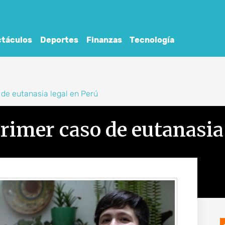
táculos
Deportes
Finanzas
Tecnología
 de eutanasia legal en Perú
primer caso de eutanasia