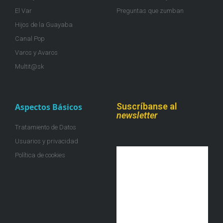
El Var
Preguntas que zumban
Hijos de la Guayaba
Canal Pop
Varos y Avaros
Multit@sk
Suscríbanse al
Aspectos Básicos
newsletter
Tratamiento de Datos
Usuarios y privacidad
Política de cookies