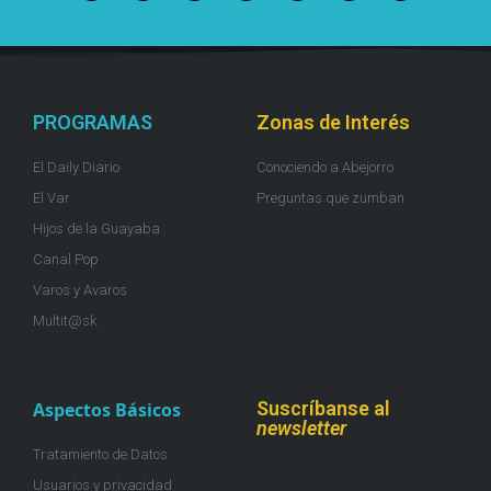
PROGRAMAS
Zonas de Interés
El Daily Diario
Conociendo a Abejorro
El Var
Preguntas que zumban
Hijos de la Guayaba
Canal Pop
Varos y Avaros
Multit@sk
Suscríbanse al
Aspectos Básicos
newsletter
Tratamiento de Datos
Usuarios y privacidad