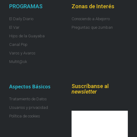
PROGRAMAS
Zonas de Interés
El Daily Diario
Conociendo a Abejorro
El Var
Preguntas que zumban
Hijos de la Guayaba
Canal Pop
Varos y Avaros
Multit@sk
Suscríbanse al
Aspectos Básicos
newsletter
Tratamiento de Datos
Usuarios y privacidad
Política de cookies