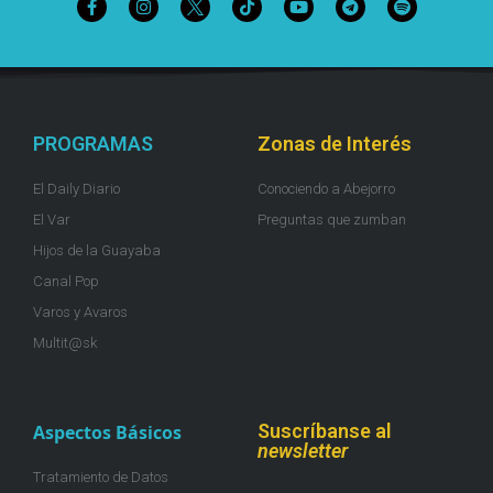
PROGRAMAS
Zonas de Interés
El Daily Diario
Conociendo a Abejorro
El Var
Preguntas que zumban
Hijos de la Guayaba
Canal Pop
Varos y Avaros
Multit@sk
Suscríbanse al
Aspectos Básicos
newsletter
Tratamiento de Datos