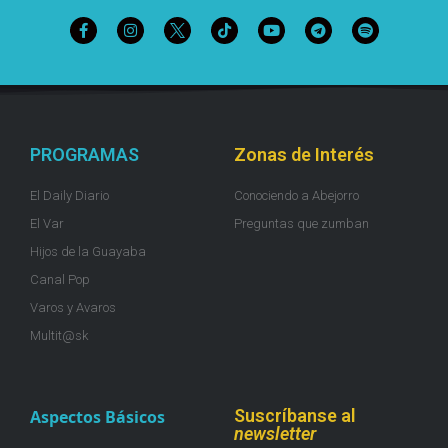
PROGRAMAS
Zonas de Interés
El Daily Diario
Conociendo a Abejorro
El Var
Preguntas que zumban
Hijos de la Guayaba
Canal Pop
Varos y Avaros
Multit@sk
Suscríbanse al
Aspectos Básicos
newsletter