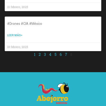
21 febrero, 2025
#Drones #CIA #México
LEER MÁS»
18 febrero, 2025
1
2
3
4
5
6
7
8