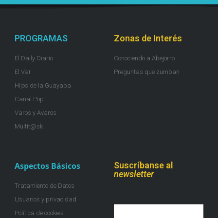
PROGRAMAS
Zonas de Interés
El Daily Diario
Conociendo a Abejorro
El Var
Preguntas que zumban
Hijos de la Guayaba
Canal Pop
Varos y Avaros
Multit@sk
Suscríbanse al
Aspectos Básicos
newsletter
Tratamiento de Datos
Usuarios y privacidad
Política de cookies