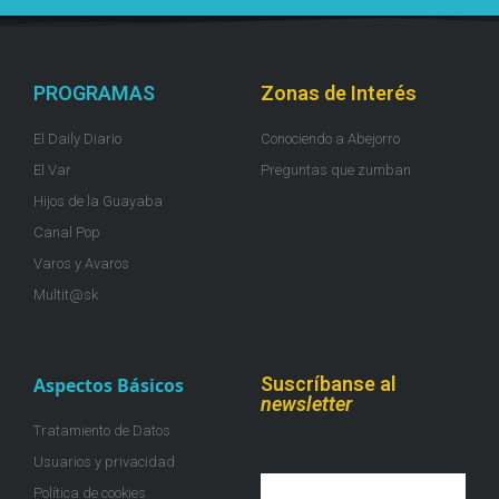
PROGRAMAS
Zonas de Interés
El Daily Diario
Conociendo a Abejorro
El Var
Preguntas que zumban
Hijos de la Guayaba
Canal Pop
Varos y Avaros
Multit@sk
Suscríbanse al
Aspectos Básicos
newsletter
Tratamiento de Datos
Usuarios y privacidad
Política de cookies