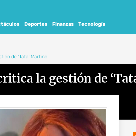
táculos
Deportes
Finanzas
Tecnología
stión de ‘Tata’ Martino
ritica la gestión de ‘Ta