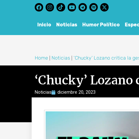
content
Inicio
Noticias
Humor Político
Espec
Home
Noticias
‘Chucky’ Lozano critica la ge
|
|
‘Chucky’ Lozano c
Noticias
diciembre 20, 2023