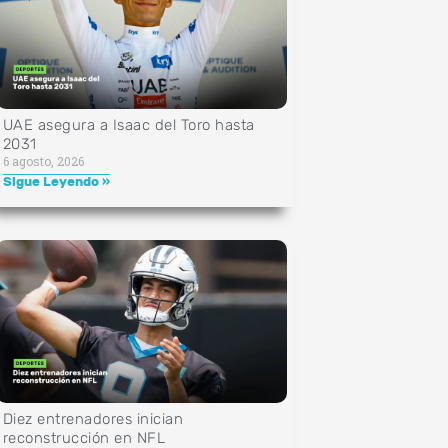
UAE asegura a Isaac del Toro hasta
2031
6 agosto, 2026
Sigue Leyendo »
Diez entrenadores inician
reconstrucción en NFL