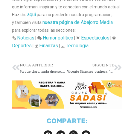
que informan, inspiran y te conectan con el mundo actual.
aquí
Haz clic
para no perderte nuestra programación,
nuestra página de Abejorro Media
y también visita
para explorar todas las secciones:
Noticias
Humor político
Espectáculos
🗞️
| 🎭
| 🌟
| ⚽
Deportes
Finanzas
Tecnología
| 💰
| 💻
NOTA ANTERIOR
SIGUEINTE
Porque claro, nada dice solidaridad como cancelar tu propio homenaje y sentir que ya hiciste suficiente por los damnificados. 🙄
Vicente Sánchez confiesa: “La pasé mal en Cruz Azul”
COMPARTE: