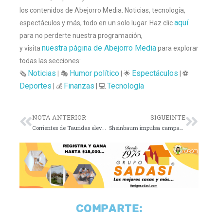
los contenidos de Abejorro Media. Noticias, tecnología,
aquí
espectáculos y más, todo en un solo lugar. Haz clic
para no perderte nuestra programación,
nuestra página de Abejorro Media
y visita
para explorar
todas las secciones:
Noticias
Humor político
Espectáculos
🗞️
| 🎭
| 🌟
| ⚽
Deportes
Finanzas
Tecnología
| 💰
| 💻
NOTA ANTERIOR
SIGUEINTE
Corrientes de Tauridas elevarían riesgo de meteoritos
Sheinbaum impulsa campaña nacional contra el acoso
COMPARTE: