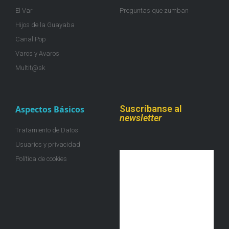
El Var
Preguntas que zumban
Hijos de la Guayaba
Canal Pop
Varos y Avaros
Multit@sk
Suscríbanse al
Aspectos Básicos
newsletter
Tratamiento de Datos
Usuarios y privacidad
Política de cookies