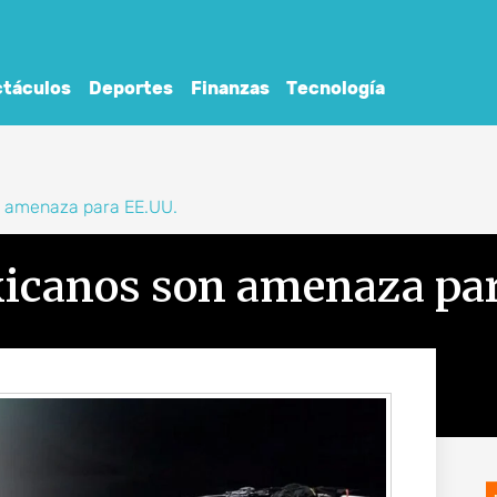
táculos
Deportes
Finanzas
Tecnología
n amenaza para EE.UU.
xicanos son amenaza pa