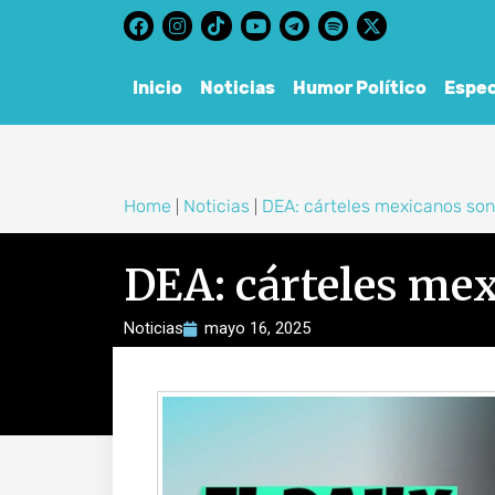
content
Inicio
Noticias
Humor Político
Espec
Home
Noticias
DEA: cárteles mexicanos so
|
|
DEA: cárteles me
Noticias
mayo 16, 2025