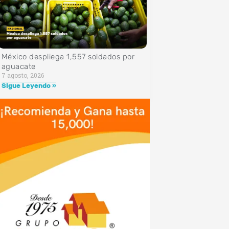
México despliega 1,557 soldados por
aguacate
7 agosto, 2026
Sigue Leyendo »