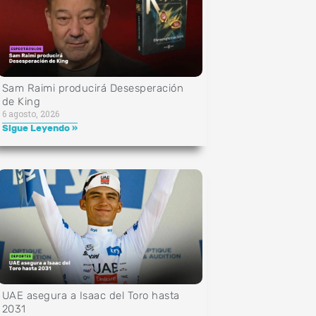
Sam Raimi producirá Desesperación
de King
6 agosto, 2026
Sigue Leyendo »
UAE asegura a Isaac del Toro hasta
2031