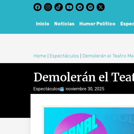
content
Inicio
Noticias
Humor Político
Espec
Home
Espectáculos
Demolerán el Teatro M
|
|
Demolerán el Te
Espectáculos
noviembre 30, 2025