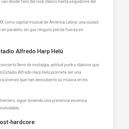
 van desde fans del rock clásico hasta seguidores del
DMX como capital musical de América Latina: una ciudad
 en paralelo, sin que ninguno pierda fuerza en
Estadio Alfredo Harp Helú
n concierto lleno de nostalgia, actitud punk y clásicos que
l Estadio Alfredo Harp Helú promete ser una
ara jóvenes que han descubierto su música en los
o ochentero, sigue teniendo una presencia escénica
nolvidable.
post-hardcore