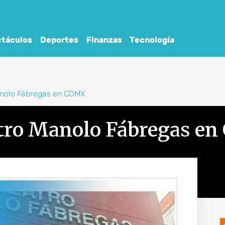
táculos
Deportes
Finanzas
Tecnología
anolo Fábregas en CDMX
atro Manolo Fábregas e