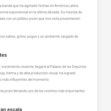
 una banda que ha agotado fechas en América Latina
forma exponencial en la última década. Su mezcla de
do con un público joven que vive esta presentación
 con saltos, gritos, pogos y un ambiente cargado de
tes
recimiento reciente, llegará al Palacio de los Deportes
p, íntima y de alta producción visual, ha logrado
es más influyentes del momento.
tista joven llenando uno de los recintos más importantes
ran escala