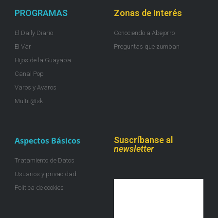
PROGRAMAS
Zonas de Interés
El Daily Diario
Conociendo a Abejorro
El Var
Preguntas que zumban
Hijos de la Guayaba
Canal Pop
Varos y Avaros
Multit@sk
Suscríbanse al
Aspectos Básicos
newsletter
Tratamiento de Datos
Usuarios y privacidad
Política de cookies