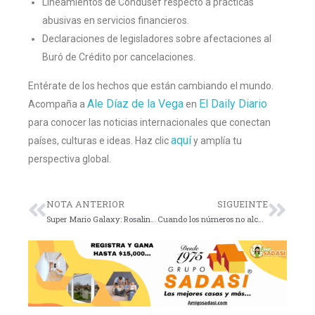
Lineamientos de Condusef respecto a prácticas
abusivas en servicios financieros.
Declaraciones de legisladores sobre afectaciones al
Buró de Crédito por cancelaciones.
Entérate de los hechos que están cambiando el mundo.
Ale Díaz de la Vega
El Daily Diario
Acompaña a
en
para conocer las noticias internacionales que conectan
aquí
países, culturas e ideas. Haz clic
y amplía tu
perspectiva global.
NOTA ANTERIOR
SIGUEINTE
Super Mario Galaxy: Rosalina roba el show y Bowser Jr. pierde la cabeza
Cuando los números no alcanzan, siempre hay quien los “interprete” con cariño.En el país real, la violencia sigue ahí; en el país de Claudia… simplemente cambia de columna.