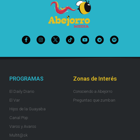
PROGRAMAS
Zonas de Interés
El Daily Diario
Conociendo a Abejorro
El Var
Preguntas que zumban
Hijos de la Guayaba
Canal Pop
Varos y Avaros
Multit@sk