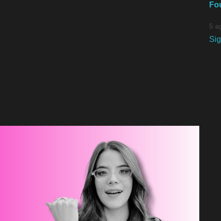
Fo
5 a
Si