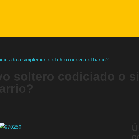
odiciado o simplemente el chico nuevo del barrio?
o soltero codiciado o s
arrio?
Ú
c