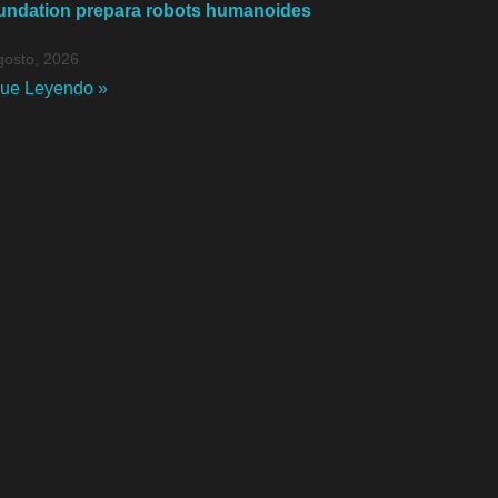
undation prepara robots humanoides
gosto, 2026
gue Leyendo »