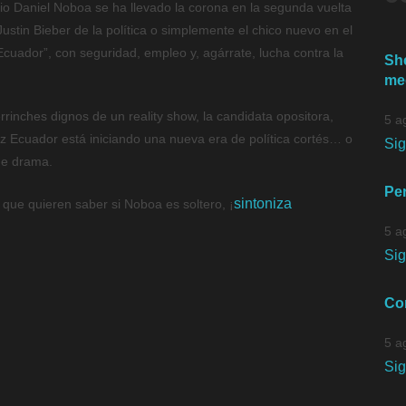
io Daniel Noboa se ha llevado la corona en la segunda vuelta
ustin Bieber de la política o simplemente el chico nuevo en el
Ecuador”, con seguridad, empleo y, agárrate, lucha contra la
Sh
me
rrinches dignos de un reality show, la candidata opositora,
5 a
ez Ecuador está iniciando una nueva era de política cortés… o
Si
de drama.
Per
sintoniza
 que quieren saber si Noboa es soltero, ¡
5 a
Si
Co
5 a
Si