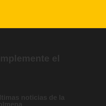
implemente el
ltimas
noticias de la
olmena