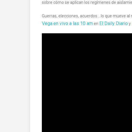
sobre cómo se aplican los regímenes de aislamie
Guerras, elecciones, acuerdos… lo que mueve al
Vega
en vivo a las 10 am
El Daily Diario
en
y 