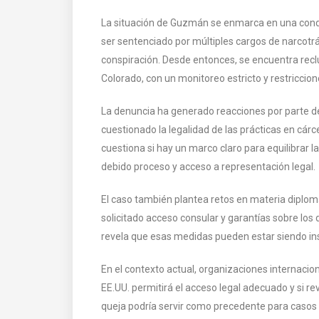
La situación de Guzmán se enmarca en una con
ser sentenciado por múltiples cargos de narcotrá
conspiración. Desde entonces, se encuentra rec
Colorado, con un monitoreo estricto y restriccio
La denuncia ha generado reacciones por parte
cuestionado la legalidad de las prácticas en cá
cuestiona si hay un marco claro para equilibrar l
debido proceso y acceso a representación legal.
El caso también plantea retos en materia diplomát
solicitado acceso consular y garantías sobre lo
revela que esas medidas pueden estar siendo insu
En el contexto actual, organizaciones internacion
EE.UU. permitirá el acceso legal adecuado y si re
queja podría servir como precedente para casos si