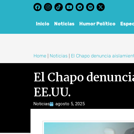
content
Inicio
Noticias
Humor Político
Espec
Home
Noticias
El Chapo denuncia aislamient
|
|
El Chapo denuncia
EE.UU.
Noticias
agosto 5, 2025