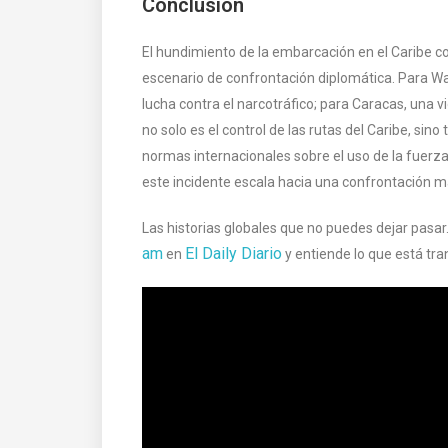
Conclusión
El hundimiento de la embarcación en el Caribe 
escenario de confrontación diplomática. Para Was
lucha contra el narcotráfico; para Caracas, una v
no solo es el control de las rutas del Caribe, sino
normas internacionales sobre el uso de la fuerz
este incidente escala hacia una confrontación may
Las historias globales que no puedes dejar pas
am
El Daily Diario
en
y entiende lo que está t