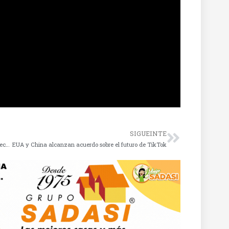
SIGUEINTE
Rubén Moreira critica alza de impuestos y megaproyectos
EUA y China alcanzan acuerdo sobre el futuro de TikTok