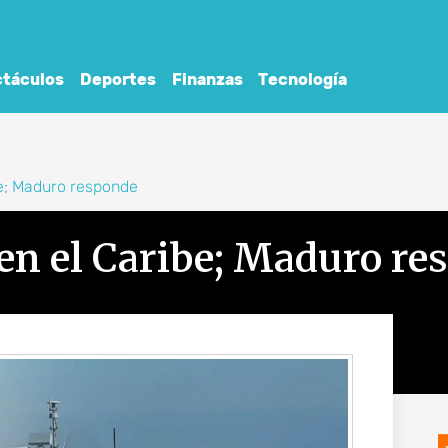
táculos
Deportes
Finanzas
Tecnología
e; Maduro responde
en el Caribe; Maduro re