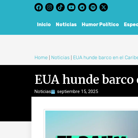
content
Inicio
Noticias
Humor Político
Espec
Home
Noticias
EUA hunde barco en el Carib
|
|
EUA hunde barco 
Noticias
septiembre 15, 2025