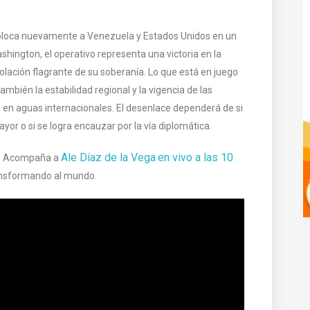
coloca nuevamente a Venezuela y Estados Unidos en un
hington, el operativo representa una victoria en la
iolación flagrante de su soberanía. Lo que está en juego
 también la estabilidad regional y la vigencia de las
a en aguas internacionales. El desenlace dependerá de si
or o si se logra encauzar por la vía diplomática.
Ale Díaz de la Vega
en vivo a las 10
ar. Acompaña a
ransformando al mundo.