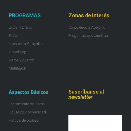
PROGRAMAS
Zonas de Interés
El Daily Diario
Conociendo a Abejorro
El Var
Preguntas que zumban
Hijos de la Guayaba
Canal Pop
Varos y Avaros
Multit@sk
Suscríbanse al
Aspectos Básicos
newsletter
Tratamiento de Datos
Usuarios y privacidad
Política de cookies