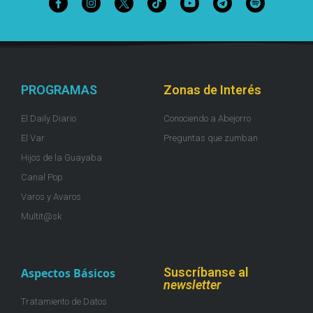
PROGRAMAS
Zonas de Interés
El Daily Diario
Conociendo a Abejorro
El Var
Preguntas que zumban
Hijos de la Guayaba
Canal Pop
Varos y Avaros
Multit@sk
Suscríbanse al
Aspectos Básicos
newsletter
Tratamiento de Datos