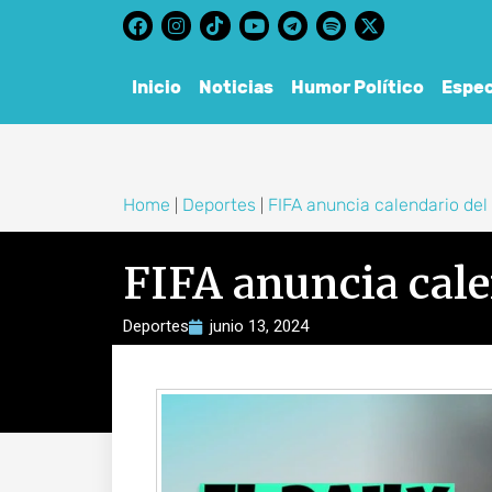
content
Inicio
Noticias
Humor Político
Espec
Home
Deportes
FIFA anuncia calendario de
|
|
FIFA anuncia cal
Deportes
junio 13, 2024