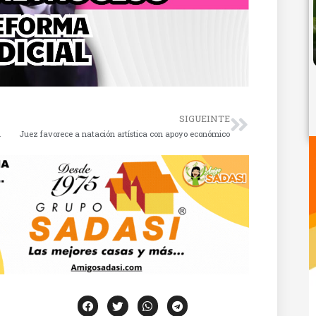
SIGUEINTE
l
Juez favorece a natación artística con apoyo económico