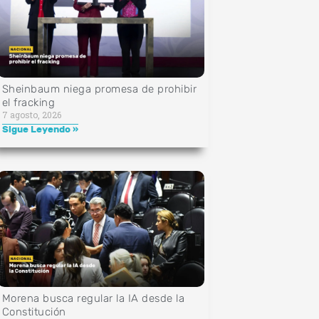
Sheinbaum niega promesa de prohibir
el fracking
7 agosto, 2026
Sigue Leyendo »
Morena busca regular la IA desde la
Constitución