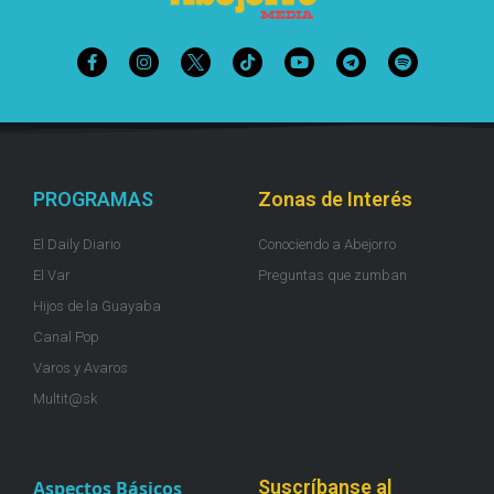
PROGRAMAS
Zonas de Interés
El Daily Diario
Conociendo a Abejorro
El Var
Preguntas que zumban
Hijos de la Guayaba
Canal Pop
Varos y Avaros
Multit@sk
Suscríbanse al
Aspectos Básicos