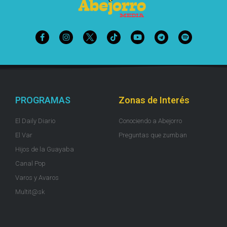
PROGRAMAS
Zonas de Interés
El Daily Diario
Conociendo a Abejorro
El Var
Preguntas que zumban
Hijos de la Guayaba
Canal Pop
Varos y Avaros
Multit@sk