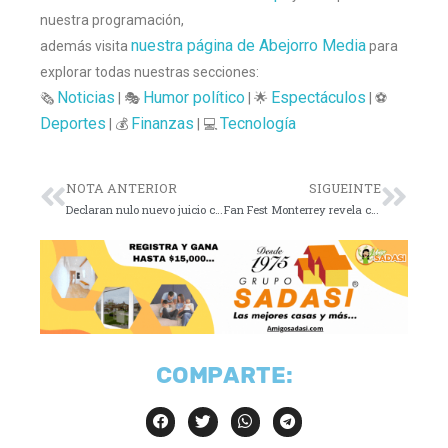
nuestra programación,
nuestra página de Abejorro Media
además visita
para
explorar todas nuestras secciones:
Noticias
Humor político
Espectáculos
🗞️
| 🎭
| 🌟
| ⚽
Deportes
Finanzas
Tecnología
| 💰
| 💻
NOTA ANTERIOR
SIGUEINTE
Declaran nulo nuevo juicio contra Weinstein
Fan Fest Monterrey revela cartel musical
COMPARTE: