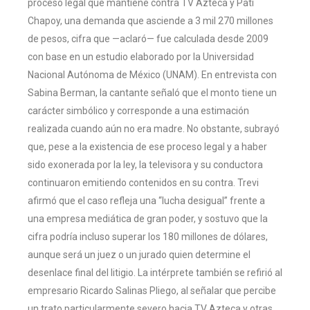
proceso legal que mantiene contra TV Azteca y Pati
Chapoy, una demanda que asciende a 3 mil 270 millones
de pesos, cifra que —aclaró— fue calculada desde 2009
con base en un estudio elaborado por la Universidad
Nacional Autónoma de México (UNAM). En entrevista con
Sabina Berman, la cantante señaló que el monto tiene un
carácter simbólico y corresponde a una estimación
realizada cuando aún no era madre. No obstante, subrayó
que, pese a la existencia de ese proceso legal y a haber
sido exonerada por la ley, la televisora y su conductora
continuaron emitiendo contenidos en su contra. Trevi
afirmó que el caso refleja una “lucha desigual” frente a
una empresa mediática de gran poder, y sostuvo que la
cifra podría incluso superar los 180 millones de dólares,
aunque será un juez o un jurado quien determine el
desenlace final del litigio. La intérprete también se refirió al
empresario Ricardo Salinas Pliego, al señalar que percibe
un trato particularmente severo hacia TV Azteca y otras