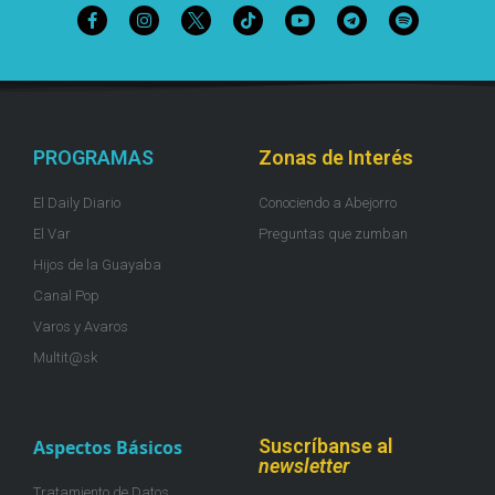
PROGRAMAS
Zonas de Interés
El Daily Diario
Conociendo a Abejorro
El Var
Preguntas que zumban
Hijos de la Guayaba
Canal Pop
Varos y Avaros
Multit@sk
Suscríbanse al
Aspectos Básicos
newsletter
Tratamiento de Datos