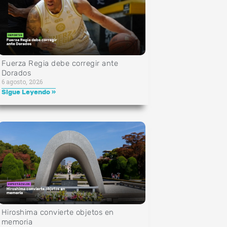
Fuerza Regia debe corregir ante
Dorados
6 agosto, 2026
Sigue Leyendo »
Hiroshima convierte objetos en
memoria