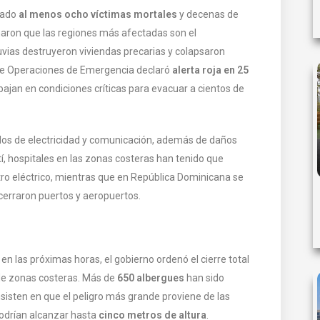
tado
al menos ocho víctimas mortales
y decenas de
maron que las regiones más afectadas son el
uvias destruyeron viviendas precarias y colapsaron
 de Operaciones de Emergencia declaró
alerta roja en 25
abajan en condiciones críticas para evacuar a cientos de
dos de electricidad y comunicación, además de daños
ití, hospitales en las zonas costeras han tenido que
tro eléctrico, mientras que en República Dominicana se
cerraron puertos y aeropuertos.
en las próximas horas, el gobierno ordenó el cierre total
 de zonas costeras. Más de
650 albergues
han sido
 insisten en que el peligro más grande proviene de las
podrían alcanzar hasta
cinco metros de altura
.