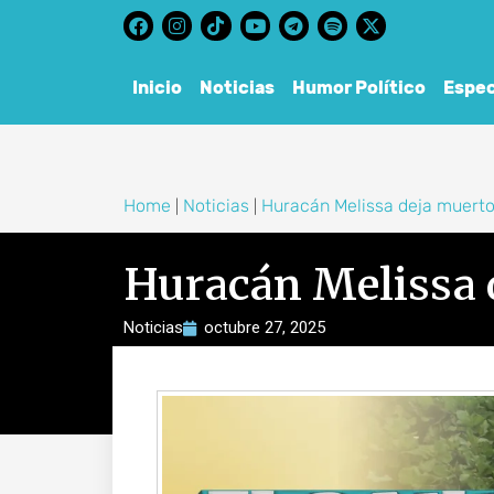
content
Inicio
Noticias
Humor Político
Espec
Home
Noticias
Huracán Melissa deja muerto
|
|
Huracán Melissa 
Noticias
octubre 27, 2025