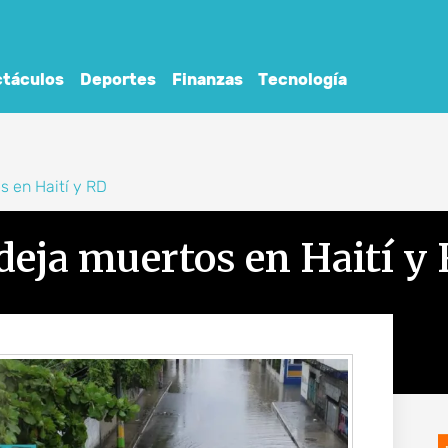
táculos
Deportes
Finanzas
Tecnología
s en Haití y RD
deja muertos en Haití y