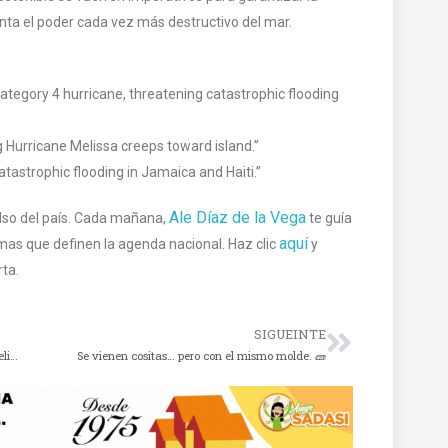
enta el poder cada vez más destructivo del mar.
Category 4 hurricane, threatening catastrophic flooding
g Hurricane Melissa creeps toward island.”
atastrophic flooding in Jamaica and Haiti.”
Ale Díaz de la Vega
lso del país. Cada mañana,
te guía
aquí
emas que definen la agenda nacional. Haz clic
y
ta.
SIGUEINTE
Debate en México por la “resurrección digital” con inteligencia artificial
Se vienen cositas… pero con el mismo molde. 🧱