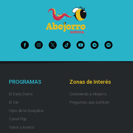
PROGRAMAS
Zonas de Interés
El Daily Diario
Conociendo a Abejorro
El Var
Preguntas que zumban
Hijos de la Guayaba
Canal Pop
Varos y Avaros