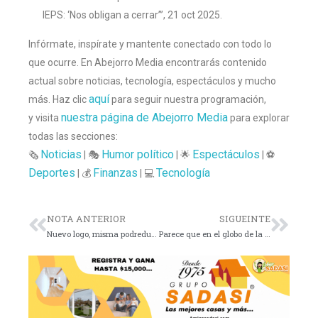
IEPS: ‘Nos obligan a cerrar’”, 21 oct 2025.
Infórmate, inspírate y mantente conectado con todo lo
que ocurre. En Abejorro Media encontrarás contenido
actual sobre noticias, tecnología, espectáculos y mucho
aquí
más. Haz clic
para seguir nuestra programación,
nuestra página de Abejorro Media
y visita
para explorar
todas las secciones:
Noticias
Humor político
Espectáculos
🗞️
| 🎭
| 🌟
| ⚽
Deportes
Finanzas
Tecnología
| 💰
| 💻
NOTA ANTERIOR
SIGUEINTE
Nuevo logo, misma podredumbre.El PAN no necesita rediseño gráfico, necesita cirugía política. 🐀💙
Parece que en el globo de la 4T ya empezaron a soltar peso muerto… 🎈