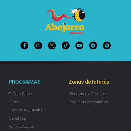
PROGRAMAS
Zonas de Interés
El Daily Diario
Conociendo a Abejorro
El Var
Preguntas que zumban
Hijos de la Guayaba
Canal Pop
Varos y Avaros