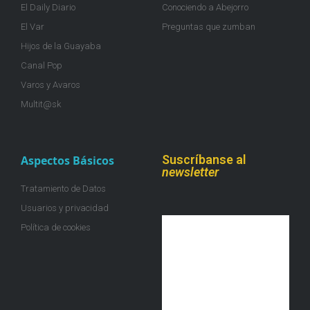
El Daily Diario
Conociendo a Abejorro
El Var
Preguntas que zumban
Hijos de la Guayaba
Canal Pop
Varos y Avaros
Multit@sk
Suscríbanse al
Aspectos Básicos
newsletter
Tratamiento de Datos
Usuarios y privacidad
Política de cookies