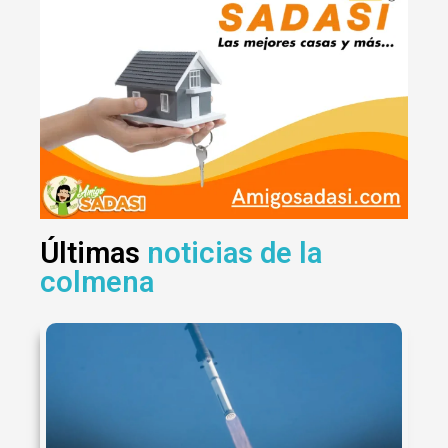
Últimas
noticias de la
colmena