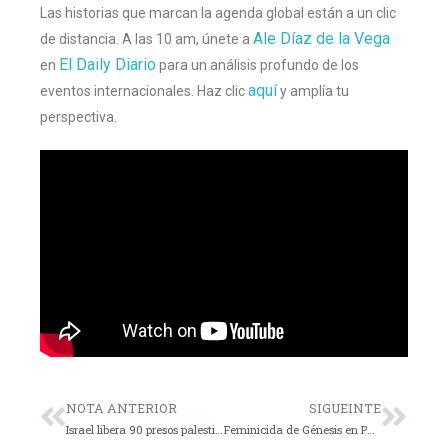
Las historias que marcan la agenda global están a un clic
Ale Díaz de la Vega
de distancia. A las 10 am, únete a
El Daily Diario
en
para un análisis profundo de los
aquí
eventos internacionales. Haz clic
y amplía tu
perspectiva.
NOTA ANTERIOR
SIGUEINTE
Israel libera 90 presos palestinos tras alto al fuego
Feminicida de Génesis en Puebla se entrega a las autoridades