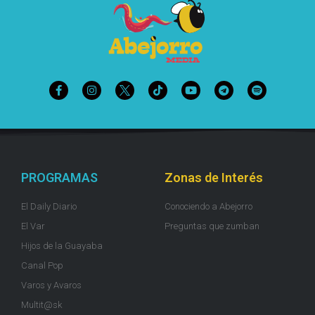
PROGRAMAS
Zonas de Interés
El Daily Diario
Conociendo a Abejorro
El Var
Preguntas que zumban
Hijos de la Guayaba
Canal Pop
Varos y Avaros
Multit@sk