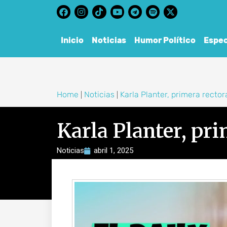
content
Inicio
Noticias
Humor Político
Espec
Home
Noticias
Karla Planter, primera recto
|
|
Karla Planter, pr
Noticias
abril 1, 2025