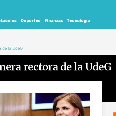
táculos
Deportes
Finanzas
Tecnología
ra de la UdeG
imera rectora de la UdeG