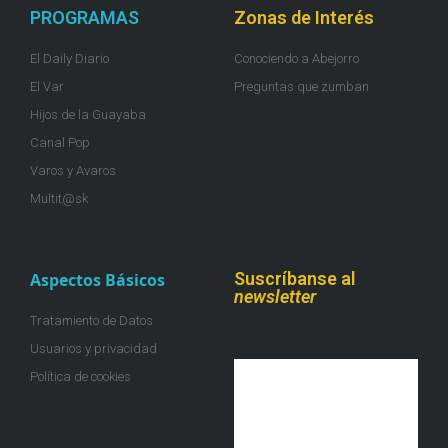
PROGRAMAS
Zonas de Interés
El Daily Diario
Conociendo a Abejorro
El Var
Preguntas que zumban
Hijos de la Guayaba
Canal Pop
Varos y Avaros
Multit@sk
Suscríbanse al
Aspectos Básicos
newsletter
Tratamiento de Datos
Usuarios y privacidad
Política de cookies