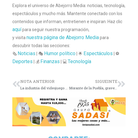
Explora el universo de Abejorro Media: noticias, tecnología,
espectáculos y mucho más. Mantente conectado con los
contenidos que informan, entretienen e inspiran. Haz clic
aquí
para seguir nuestra programación,
nuestra página de Abejorro Media
y visita
para
descubrir todas las secciones:
Noticias
Humor político
Espectáculos
🗞️
| 🎭
| 🌟
| ⚽
Deportes
Finanzas
Tecnología
| 💰
| 💻
NOTA ANTERIOR
SIGUEINTE
La industria del videojuego enfrenta fuga de talento
Morante de la Puebla, grave tras cornada en Sevilla