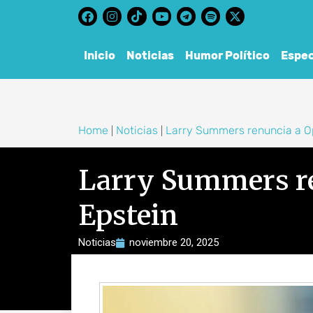
content
Inicio
Noticias
Humor Político
Espec
Home
Noticias
Larry Summers renuncia a Op
|
|
Larry Summers re
Epstein
Noticias
noviembre 20, 2025