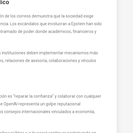
lico
ción de los correos demuestra que la sociedad exige
encia. Los escándalos que involucran a Epstein han sido
ntramado de poder donde académicos, financieros y
las instituciones deben implementar mecanismos más
es, relaciones de asesoría, colaboraciones y vínculos
ón es “reparar la confianza” y colaborar con cualquier
 de OpenAI representa un golpe reputacional
os consejos internacionales vinculados a economía,
sfera pública o si buscará continuar participando en