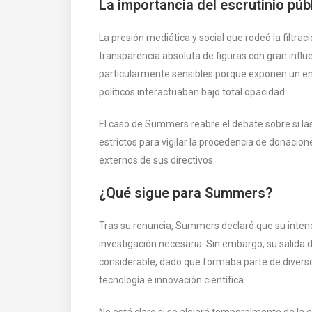
La importancia del escrutinio púb
La presión mediática y social que rodeó la filtra
transparencia absoluta de figuras con gran influ
particularmente sensibles porque exponen un e
políticos interactuaban bajo total opacidad.
El caso de Summers reabre el debate sobre si 
estrictos para vigilar la procedencia de donacion
externos de sus directivos.
¿Qué sigue para Summers?
Tras su renuncia, Summers declaró que su intenci
investigación necesaria. Sin embargo, su salida
considerable, dado que formaba parte de divers
tecnología e innovación científica.
No está claro si se alejará temporalmente de la e