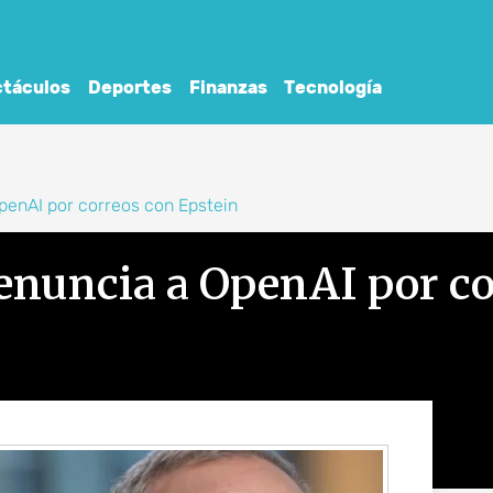
táculos
Deportes
Finanzas
Tecnología
enAI por correos con Epstein
nuncia a OpenAI por co