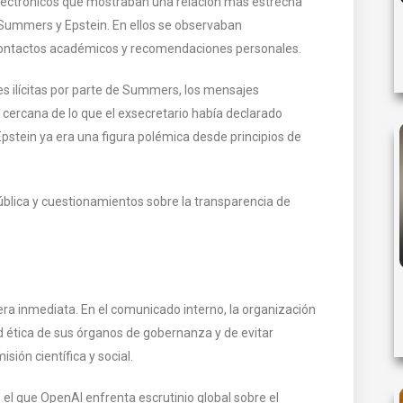
 electrónicos que mostraban una relación más estrecha
 Summers y Epstein. En ellos se observaban
 contactos académicos y recomendaciones personales.
s ilícitas por parte de Summers, los mensajes
 cercana de lo que el exsecretario había declarado
stein ya era una figura polémica desde principios de
ública y cuestionamientos sobre la transparencia de
 inmediata. En el comunicado interno, la organización
d ética de sus órganos de gobernanza y de evitar
ión científica y social.
l que OpenAI enfrenta escrutinio global sobre el