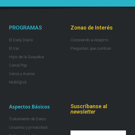
PROGRAMAS
Zonas de Interés
El Daily Diario
Conociendo a Abejorro
El Var
Preguntas que zumban
Hijos de la Guayaba
Canal Pop
Varos y Avaros
Multit@sk
Suscríbanse al
Aspectos Básicos
newsletter
Tratamiento de Datos
Usuarios y privacidad